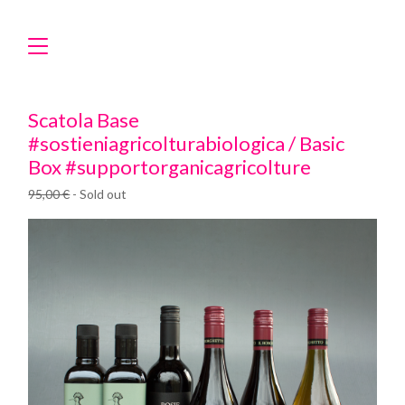
Scatola Base
#sostieniagricolturabiologica / Basic
Box #supportorganicagricolture
95,00
€
- Sold out