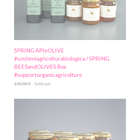
SPRING APIeOLIVE
#sostieniagricolturabiologica / SPRING
BEESandOLIVES Box
#supportorganicagricolture
130,00
€
- Sold out